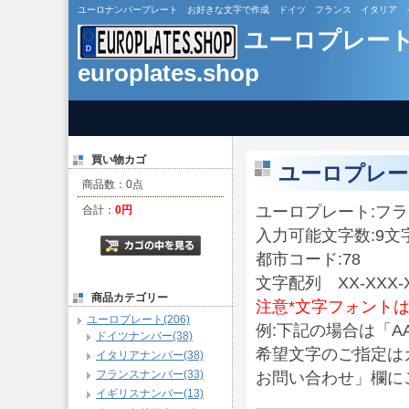
ユーロナンバープレート お好きな文字で作成 ドイツ フランス イタリア イギリス カスタ
ユーロプレー
europlates.shop
買い物カゴ
ユーロプレー
商品数：0点
ユーロプレート:フ
合計：
0円
入力可能文字数:9文
都市コード:78
文字配列 XX-XXX
商品カテゴリー
注意*文字フォント
ユーロプレート(206)
例:下記の場合は「AA-
ドイツナンバー(38)
希望文字のご指定は
イタリアナンバー(38)
フランスナンバー(33)
お問い合わせ」欄に
イギリスナンバー(13)